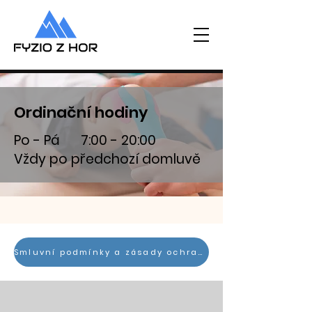
Ordinační hodiny
Po - Pá 7:00 - 20:00
Vždy po předchozí domluvě
Smluvní podmínky a zásady ochrany osobních údajů